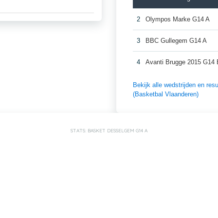
2
Olympos Marke G14 A
3
BBC Gullegem G14 A
4
Avanti Brugge 2015 G14 
Bekijk alle wedstrijden en r
(Basketbal Vlaanderen)
STATS: BASKET DESSELGEM G14 A