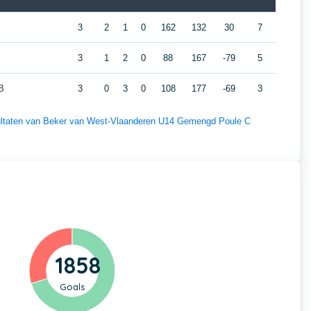
3
2
1
0
162
132
30
7
3
1
2
0
88
167
-79
5
B
3
0
3
0
108
177
-69
3
esultaten van Beker van West-Vlaanderen U14 Gemengd Poule C
1858
Goals