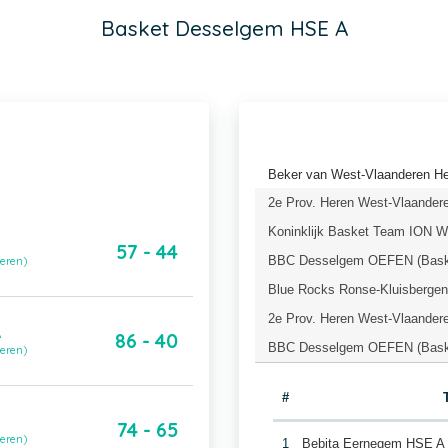
Basket Desselgem HSE A
Beker van West-Vlaanderen Her
2e Prov. Heren West-Vlaandere
Koninklijk Basket Team ION 
57 - 44
BBC Desselgem OEFEN (Baske
deren)
Blue Rocks Ronse-Kluisberge
2e Prov. Heren West-Vlaander
A
86 - 40
BBC Desselgem OEFEN (Baske
deren)
#
74 - 65
deren)
1
Bebita Eernegem HSE A