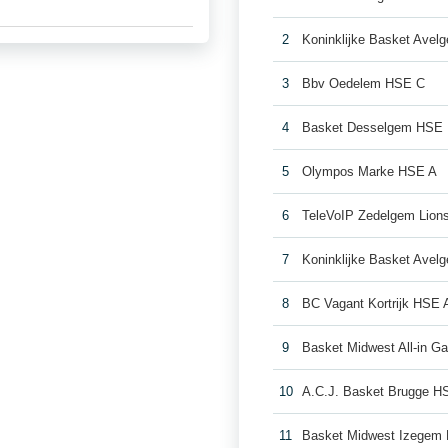
2
Koninklijke Basket Ave
3
Bbv Oedelem HSE C
4
Basket Desselgem HSE
5
Olympos Marke HSE A
6
TeleVoIP Zedelgem Lion
7
Koninklijke Basket Ave
8
BC Vagant Kortrijk HSE 
9
Basket Midwest All-in Ga
10
A.C.J. Basket Brugge H
11
Basket Midwest Izegem