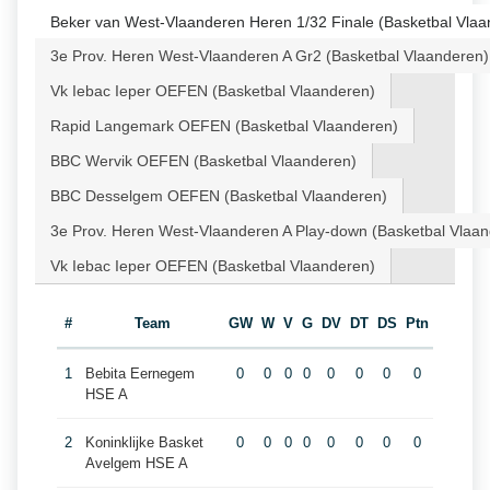
Beker van West-Vlaanderen Heren 1/32 Finale (Basketbal Vlaa
3e Prov. Heren West-Vlaanderen A Gr2 (Basketbal Vlaanderen)
Vk Iebac Ieper OEFEN (Basketbal Vlaanderen)
Rapid Langemark OEFEN (Basketbal Vlaanderen)
BBC Wervik OEFEN (Basketbal Vlaanderen)
BBC Desselgem OEFEN (Basketbal Vlaanderen)
3e Prov. Heren West-Vlaanderen A Play-down (Basketbal Vlaa
Vk Iebac Ieper OEFEN (Basketbal Vlaanderen)
#
Team
GW
W
V
G
DV
DT
DS
Ptn
1
Bebita Eernegem
0
0
0
0
0
0
0
0
HSE A
2
Koninklijke Basket
0
0
0
0
0
0
0
0
Avelgem HSE A