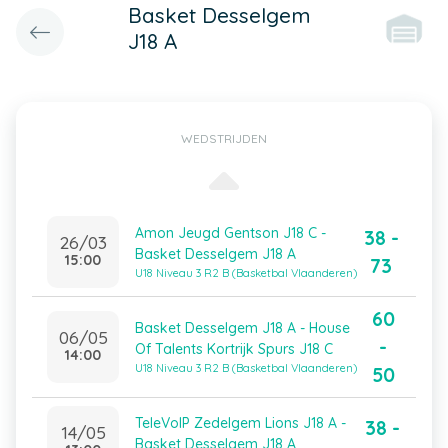
Basket Desselgem
J18 A
WEDSTRIJDEN
Amon Jeugd Gentson J18 C -
38 -
26/03
Basket Desselgem J18 A
15:00
73
U18 Niveau 3 R2 B (Basketbal Vlaanderen)
60
Basket Desselgem J18 A - House
06/05
-
Of Talents Kortrijk Spurs J18 C
14:00
U18 Niveau 3 R2 B (Basketbal Vlaanderen)
50
TeleVoIP Zedelgem Lions J18 A -
38 -
14/05
Basket Desselgem J18 A