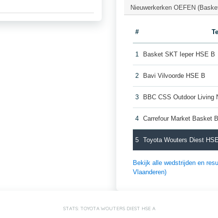
Nieuwerkerken OEFEN (Basket
#
T
1
Basket SKT Ieper HSE B
2
Bavi Vilvoorde HSE B
3
BBC CSS Outdoor Living 
4
Carrefour Market Basket 
5
Toyota Wouters Diest HS
Bekijk alle wedstrijden en re
Vlaanderen)
STATS: TOYOTA WOUTERS DIEST HSE A