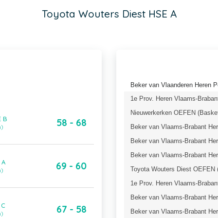
Toyota Wouters Diest HSE A
Beker van Vlaanderen Heren P
1e Prov. Heren Vlaams-Brabant
Nieuwerkerken OEFEN (Basket
E B
58 - 68
Beker van Vlaams-Brabant Here
n)
Beker van Vlaams-Brabant Here
Beker van Vlaams-Brabant Here
 A
69 - 60
Toyota Wouters Diest OEFEN (
n)
1e Prov. Heren Vlaams-Brabant
Beker van Vlaams-Brabant Here
 C
67 - 58
Beker van Vlaams-Brabant Here
n)