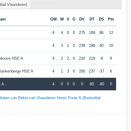
bal Vlaanderen)
eam
GW
W
V
G
DV
DT
DS
Ptn
4
4
0
0
275
189
86
12
4
3
1
0
239
199
40
10
Ninove HSE A
4
2
2
0
210
219
-9
8
Blankenberge HSE A
4
1
3
0
200
237
-37
6
E A
4
0
0
0
0
80
-80
0
sultaten van Beker van Vlaanderen Heren Poule N (Basketbal