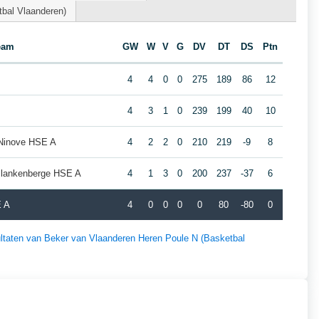
bal Vlaanderen)
eam
GW
W
V
G
DV
DT
DS
Ptn
4
4
0
0
275
189
86
12
4
3
1
0
239
199
40
10
Ninove HSE A
4
2
2
0
210
219
-9
8
Blankenberge HSE A
4
1
3
0
200
237
-37
6
E A
4
0
0
0
0
80
-80
0
sultaten van Beker van Vlaanderen Heren Poule N (Basketbal