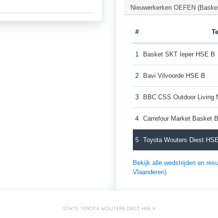
Nieuwerkerken OEFEN (Basket
#
T
1
Basket SKT Ieper HSE B
2
Bavi Vilvoorde HSE B
3
BBC CSS Outdoor Living 
4
Carrefour Market Basket 
5
Toyota Wouters Diest HS
Bekijk alle wedstrijden en re
Vlaanderen)
STATS: TOYOTA WOUTERS DIEST HSE A