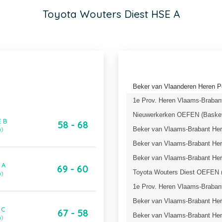
Toyota Wouters Diest HSE A
Beker van Vlaanderen Heren P
1e Prov. Heren Vlaams-Brabant
Nieuwerkerken OEFEN (Basket
E B
58 - 68
Beker van Vlaams-Brabant Here
n)
Beker van Vlaams-Brabant Here
Beker van Vlaams-Brabant Here
 A
69 - 60
Toyota Wouters Diest OEFEN (
n)
1e Prov. Heren Vlaams-Brabant
Beker van Vlaams-Brabant Here
 C
67 - 58
Beker van Vlaams-Brabant Here
n)