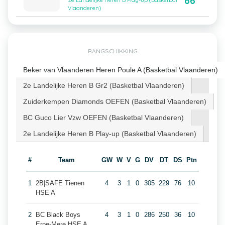
66
2e Landelijke Heren B Play-up (Basketbal
Vlaanderen)
RANGSCHIKKING
Beker van Vlaanderen Heren Poule A (Basketbal Vlaanderen)
2e Landelijke Heren B Gr2 (Basketbal Vlaanderen)
Zuiderkempen Diamonds OEFEN (Basketbal Vlaanderen)
BC Guco Lier Vzw OEFEN (Basketbal Vlaanderen)
2e Landelijke Heren B Play-up (Basketbal Vlaanderen)
#
Team
GW
W
V
G
DV
DT
DS
Ptn
1
2B|SAFE Tienen
4
3
1
0
305
229
76
10
HSE A
2
BC Black Boys
4
3
1
0
286
250
36
10
Erpe-Mere HSE A