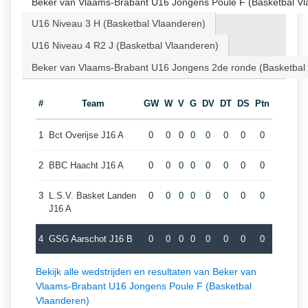
Beker van Vlaams-Brabant U16 Jongens Poule F (Basketbal Vl
U16 Niveau 3 H (Basketbal Vlaanderen)
U16 Niveau 4 R2 J (Basketbal Vlaanderen)
Beker van Vlaams-Brabant U16 Jongens 2de ronde (Basketbal
#
Team
GW
W
V
G
DV
DT
DS
Ptn
1
Bct Overijse J16 A
0
0
0
0
0
0
0
0
2
BBC Haacht J16 A
0
0
0
0
0
0
0
0
3
L.S.V. Basket Landen
0
0
0
0
0
0
0
0
J16 A
4
GSG Aarschot J16 B
0
0
0
0
0
0
0
0
Bekijk alle wedstrijden en resultaten van Beker van
Vlaams-Brabant U16 Jongens Poule F (Basketbal
Vlaanderen)