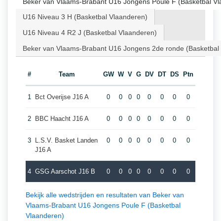
Beker van Vlaams-Brabant U16 Jongens Poule F (Basketbal Vl
U16 Niveau 3 H (Basketbal Vlaanderen)
U16 Niveau 4 R2 J (Basketbal Vlaanderen)
Beker van Vlaams-Brabant U16 Jongens 2de ronde (Basketbal
#
Team
GW
W
V
G
DV
DT
DS
Ptn
1
Bct Overijse J16 A
0
0
0
0
0
0
0
0
2
BBC Haacht J16 A
0
0
0
0
0
0
0
0
3
L.S.V. Basket Landen
0
0
0
0
0
0
0
0
J16 A
4
GSG Aarschot J16 B
0
0
0
0
0
0
0
0
Bekijk alle wedstrijden en resultaten van Beker van
Vlaams-Brabant U16 Jongens Poule F (Basketbal
Vlaanderen)