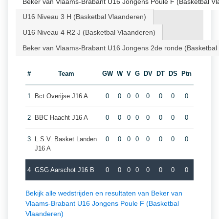
Beker van Vlaams-Brabant U16 Jongens Poule F (Basketbal Vl
U16 Niveau 3 H (Basketbal Vlaanderen)
U16 Niveau 4 R2 J (Basketbal Vlaanderen)
Beker van Vlaams-Brabant U16 Jongens 2de ronde (Basketbal
#
Team
GW
W
V
G
DV
DT
DS
Ptn
1
Bct Overijse J16 A
0
0
0
0
0
0
0
0
2
BBC Haacht J16 A
0
0
0
0
0
0
0
0
3
L.S.V. Basket Landen
0
0
0
0
0
0
0
0
J16 A
4
GSG Aarschot J16 B
0
0
0
0
0
0
0
0
Bekijk alle wedstrijden en resultaten van Beker van
Vlaams-Brabant U16 Jongens Poule F (Basketbal
Vlaanderen)