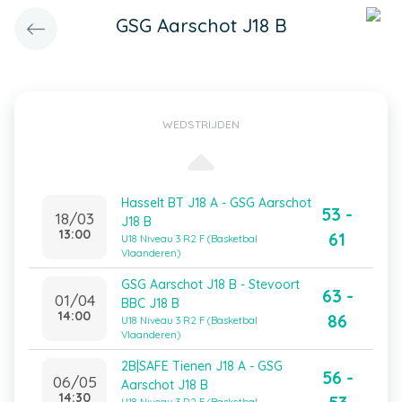
GSG Aarschot J18 B
WEDSTRIJDEN
Hasselt BT J18 A - GSG Aarschot
53 -
18/03
J18 B
13:00
61
U18 Niveau 3 R2 F (Basketbal
Vlaanderen)
GSG Aarschot J18 B - Stevoort
63 -
01/04
BBC J18 B
14:00
86
U18 Niveau 3 R2 F (Basketbal
Vlaanderen)
2B|SAFE Tienen J18 A - GSG
56 -
06/05
Aarschot J18 B
14:30