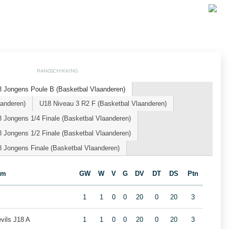
RANGSCHIKKING
 Jongens Poule B (Basketbal Vlaanderen)
aanderen)
U18 Niveau 3 R2 F (Basketbal Vlaanderen)
 Jongens 1/4 Finale (Basketbal Vlaanderen)
 Jongens 1/2 Finale (Basketbal Vlaanderen)
 Jongens Finale (Basketbal Vlaanderen)
am
GW
W
V
G
DV
DT
DS
Ptn
1
1
0
0
20
0
20
3
vils J18 A
1
1
0
0
20
0
20
3