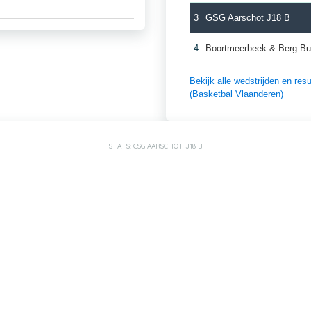
3
GSG Aarschot J18 B
4
Boortmeerbeek & Berg Bu
Bekijk alle wedstrijden en r
(Basketbal Vlaanderen)
STATS: GSG AARSCHOT J18 B