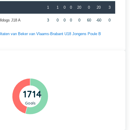
1
1
0
0
20
0
20
3
lldogs J18 A
3
0
0
0
0
60
-60
0
esultaten van Beker van Vlaams-Brabant U18 Jongens Poule B
1714
Goals