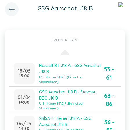
GSG Aarschot J18 B
WEDSTRIJDEN
Hasselt BT J18 A - GSG Aarschot
53 -
18/03
J18 B
13:00
61
U18 Niveau 3 R2 F (Basketbal
Vlaanderen)
GSG Aarschot J18 B - Stevoort
63 -
01/04
BBC J18 B
14:00
86
U18 Niveau 3 R2 F (Basketbal
Vlaanderen)
2B|SAFE Tienen J18 A - GSG
56 -
06/05
Aarschot J18 B
14:30