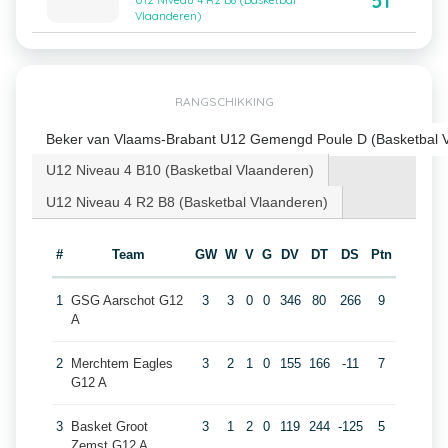
51
U12 Niveau 4 R2 B8 (Basketbal
Vlaanderen)
RANGSCHIKKING
Beker van Vlaams-Brabant U12 Gemengd Poule D (Basketbal 
U12 Niveau 4 B10 (Basketbal Vlaanderen)
U12 Niveau 4 R2 B8 (Basketbal Vlaanderen)
#
Team
GW
W
V
G
DV
DT
DS
Ptn
1
GSG Aarschot G12
3
3
0
0
346
80
266
9
A
2
Merchtem Eagles
3
2
1
0
155
166
-11
7
G12 A
3
Basket Groot
3
1
2
0
119
244
-125
5
Zemst G12 A