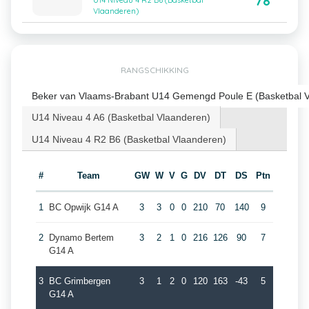
78
U14 Niveau 4 R2 B6 (Basketbal
Vlaanderen)
RANGSCHIKKING
Beker van Vlaams-Brabant U14 Gemengd Poule E (Basketbal 
U14 Niveau 4 A6 (Basketbal Vlaanderen)
U14 Niveau 4 R2 B6 (Basketbal Vlaanderen)
#
Team
GW
W
V
G
DV
DT
DS
Ptn
1
BC Opwijk G14 A
3
3
0
0
210
70
140
9
2
Dynamo Bertem
3
2
1
0
216
126
90
7
G14 A
3
BC Grimbergen
3
1
2
0
120
163
-43
5
G14 A