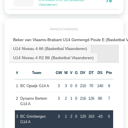
78
U14 Niveau 4 R2 B6 (Basketbal
Vlaanderen)
RANGSCHIKKING
Beker van Vlaams-Brabant U14 Gemengd Poule E (Basketbal 
U14 Niveau 4 A6 (Basketbal Vlaanderen)
U14 Niveau 4 R2 B6 (Basketbal Vlaanderen)
#
Team
GW
W
V
G
DV
DT
DS
Ptn
1
BC Opwijk G14 A
3
3
0
0
210
70
140
9
2
Dynamo Bertem
3
2
1
0
216
126
90
7
G14 A
3
BC Grimbergen
3
1
2
0
120
163
-43
5
G14 A