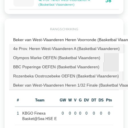
58
4e Prov. Heren West-Vlaanderen A
(Basketbal Vlaanderen)
RANGSCHIKKING
Beker van West-Vlaanderen Heren Voorronde (Basketbal Vlaa
4e Prov. Heren West-Vlaanderen A (Basketbal Vlaanderen)
Olympos Marke OEFEN (Basketbal Vlaanderen)
BBC Poperinge OEFEN (Basketbal Vlaanderen)
Rozenbeka Oostrozebeke OEFEN (Basketbal Vlaanderen)
Beker van West-Vlaanderen Heren 1/32 Finale (Basketbal Vlaa
#
Team
GW
W
V
G
DV
DT
DS
Ptn
1
KBGO Finexa
0
0
0
0
0
0
0
0
Basket@Sea HSE E