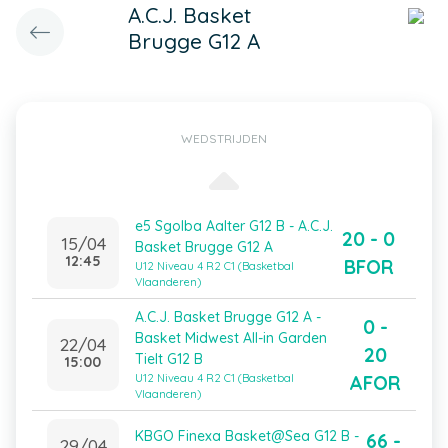
A.C.J. Basket
Brugge G12 A
WEDSTRIJDEN
e5 Sgolba Aalter G12 B - A.C.J.
20 - 0
15/04
Basket Brugge G12 A
12:45
BFOR
U12 Niveau 4 R2 C1 (Basketbal
Vlaanderen)
A.C.J. Basket Brugge G12 A -
0 -
Basket Midwest All-in Garden
22/04
20
Tielt G12 B
15:00
AFOR
U12 Niveau 4 R2 C1 (Basketbal
Vlaanderen)
KBGO Finexa Basket@Sea G12 B -
66 -
29/04