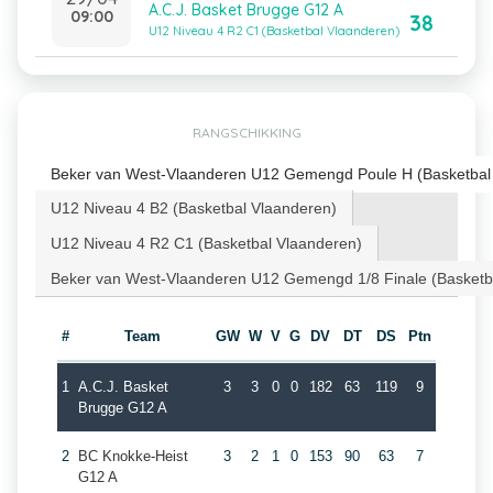
A.C.J. Basket Brugge G12 A
09:00
38
U12 Niveau 4 R2 C1 (Basketbal Vlaanderen)
RANGSCHIKKING
Beker van West-Vlaanderen U12 Gemengd Poule H (Basketbal
U12 Niveau 4 B2 (Basketbal Vlaanderen)
U12 Niveau 4 R2 C1 (Basketbal Vlaanderen)
Beker van West-Vlaanderen U12 Gemengd 1/8 Finale (Basketb
#
Team
GW
W
V
G
DV
DT
DS
Ptn
1
A.C.J. Basket
3
3
0
0
182
63
119
9
Brugge G12 A
2
BC Knokke-Heist
3
2
1
0
153
90
63
7
G12 A