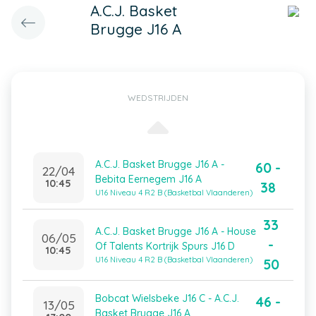
A.C.J. Basket
Brugge J16 A
WEDSTRIJDEN
A.C.J. Basket Brugge J16 A -
60 -
22/04
Bebita Eernegem J16 A
10:45
38
U16 Niveau 4 R2 B (Basketbal Vlaanderen)
33
A.C.J. Basket Brugge J16 A - House
06/05
-
Of Talents Kortrijk Spurs J16 D
10:45
U16 Niveau 4 R2 B (Basketbal Vlaanderen)
50
Bobcat Wielsbeke J16 C - A.C.J.
46 -
13/05
Basket Brugge J16 A