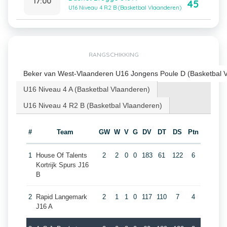
17:00
45
U16 Niveau 4 R2 B (Basketbal Vlaanderen)
RANGSCHIKKING
Beker van West-Vlaanderen U16 Jongens Poule D (Basketbal 
U16 Niveau 4 A (Basketbal Vlaanderen)
U16 Niveau 4 R2 B (Basketbal Vlaanderen)
#
Team
GW
W
V
G
DV
DT
DS
Ptn
1
House Of Talents
2
2
0
0
183
61
122
6
Kortrijk Spurs J16
B
2
Rapid Langemark
2
1
1
0
117
110
7
4
J16 A