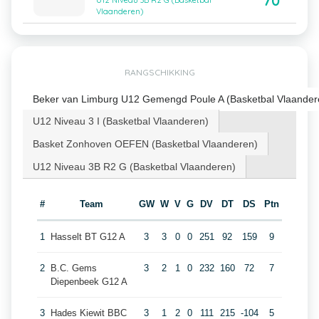
70
U12 Niveau 3B R2 G (Basketbal
Vlaanderen)
RANGSCHIKKING
Beker van Limburg U12 Gemengd Poule A (Basketbal Vlaander
U12 Niveau 3 I (Basketbal Vlaanderen)
Basket Zonhoven OEFEN (Basketbal Vlaanderen)
U12 Niveau 3B R2 G (Basketbal Vlaanderen)
#
Team
GW
W
V
G
DV
DT
DS
Ptn
1
Hasselt BT G12 A
3
3
0
0
251
92
159
9
2
B.C. Gems
3
2
1
0
232
160
72
7
Diepenbeek G12 A
3
Hades Kiewit BBC
3
1
2
0
111
215
-104
5