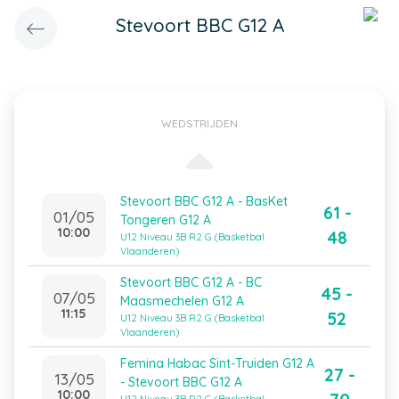
Stevoort BBC G12 A
WEDSTRIJDEN
Stevoort BBC G12 A - BasKet
61 -
01/05
Tongeren G12 A
10:00
48
U12 Niveau 3B R2 G (Basketbal
Vlaanderen)
Stevoort BBC G12 A - BC
45 -
07/05
Maasmechelen G12 A
11:15
52
U12 Niveau 3B R2 G (Basketbal
Vlaanderen)
Femina Habac Sint-Truiden G12 A
27 -
13/05
- Stevoort BBC G12 A
10:00