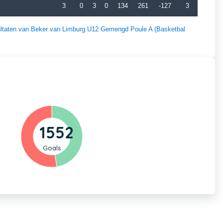
3
0
3
0
134
261
-127
3
esultaten van Beker van Limburg U12 Gemengd Poule A (Basketbal
1552
Goals