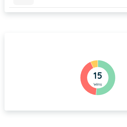
15
Wins