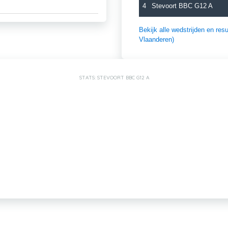
4
Stevoort BBC G12 A
Bekijk alle wedstrijden en r
Vlaanderen)
STATS: STEVOORT BBC G12 A