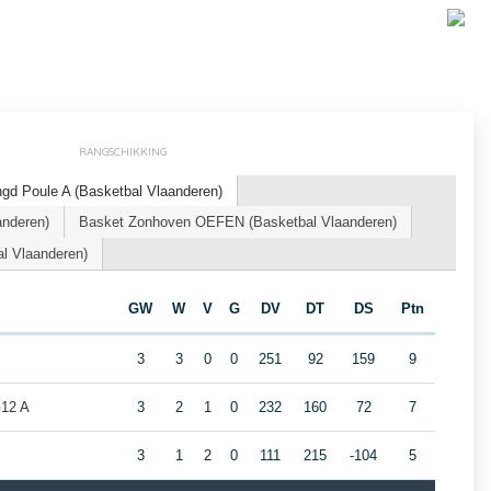
RANGSCHIKKING
d Poule A (Basketbal Vlaanderen)
anderen)
Basket Zonhoven OEFEN (Basketbal Vlaanderen)
l Vlaanderen)
GW
W
V
G
DV
DT
DS
Ptn
3
3
0
0
251
92
159
9
12 A
3
2
1
0
232
160
72
7
3
1
2
0
111
215
-104
5