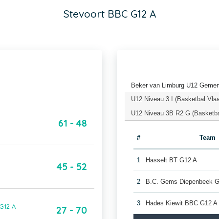
Stevoort BBC G12 A
Beker van Limburg U12 Gemeng
U12 Niveau 3 I (Basketbal Vla
U12 Niveau 3B R2 G (Basketba
61 - 48
#
Team
1
Hasselt BT G12 A
45 - 52
2
B.C. Gems Diepenbeek G
3
Hades Kiewit BBC G12 A
G12 A
27 - 70