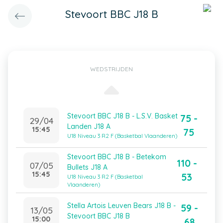
Stevoort BBC J18 B
WEDSTRIJDEN
Stevoort BBC J18 B - L.S.V. Basket
75 -
29/04
Landen J18 A
15:45
75
U18 Niveau 3 R2 F (Basketbal Vlaanderen)
Stevoort BBC J18 B - Betekom
110 -
07/05
Bullets J18 A
15:45
53
U18 Niveau 3 R2 F (Basketbal
Vlaanderen)
Stella Artois Leuven Bears J18 B -
59 -
13/05
Stevoort BBC J18 B
15:00
68