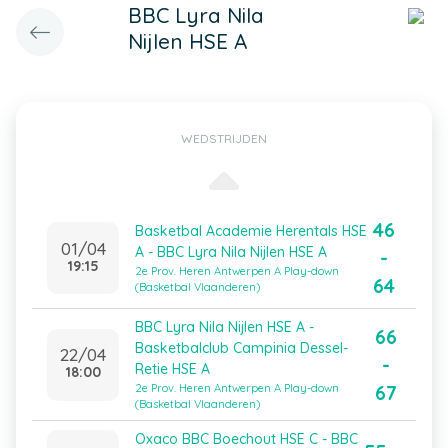
BBC Lyra Nila
Nijlen HSE A
WEDSTRIJDEN
46
Basketbal Academie Herentals HSE
01/04
A - BBC Lyra Nila Nijlen HSE A
-
19:15
2e Prov. Heren Antwerpen A Play-down
64
(Basketbal Vlaanderen)
BBC Lyra Nila Nijlen HSE A -
66
Basketbalclub Campinia Dessel-
22/04
-
Retie HSE A
18:00
67
2e Prov. Heren Antwerpen A Play-down
(Basketbal Vlaanderen)
Oxaco BBC Boechout HSE C - BBC