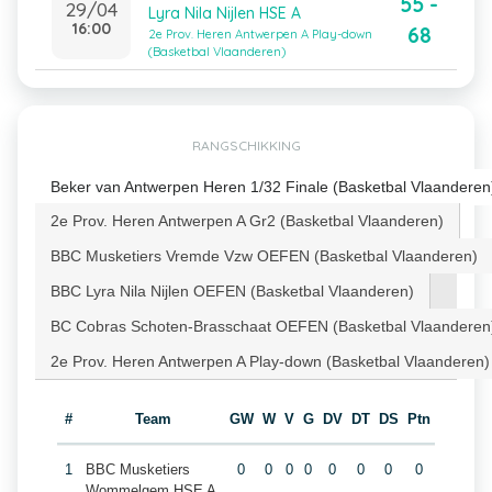
55 -
29/04
Lyra Nila Nijlen HSE A
16:00
68
2e Prov. Heren Antwerpen A Play-down
(Basketbal Vlaanderen)
RANGSCHIKKING
Beker van Antwerpen Heren 1/32 Finale (Basketbal Vlaanderen
2e Prov. Heren Antwerpen A Gr2 (Basketbal Vlaanderen)
BBC Musketiers Vremde Vzw OEFEN (Basketbal Vlaanderen)
BBC Lyra Nila Nijlen OEFEN (Basketbal Vlaanderen)
BC Cobras Schoten-Brasschaat OEFEN (Basketbal Vlaanderen
2e Prov. Heren Antwerpen A Play-down (Basketbal Vlaanderen)
#
Team
GW
W
V
G
DV
DT
DS
Ptn
1
BBC Musketiers
0
0
0
0
0
0
0
0
Wommelgem HSE A