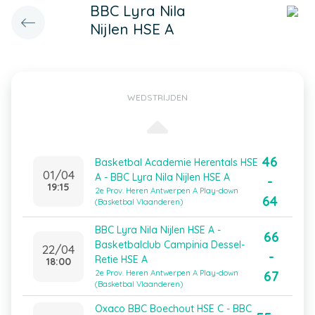
BBC Lyra Nila
Nijlen HSE A
WEDSTRIJDEN
46
Basketbal Academie Herentals HSE
01/04
A - BBC Lyra Nila Nijlen HSE A
-
19:15
2e Prov. Heren Antwerpen A Play-down
64
(Basketbal Vlaanderen)
BBC Lyra Nila Nijlen HSE A -
66
Basketbalclub Campinia Dessel-
22/04
-
Retie HSE A
18:00
67
2e Prov. Heren Antwerpen A Play-down
(Basketbal Vlaanderen)
Oxaco BBC Boechout HSE C - BBC