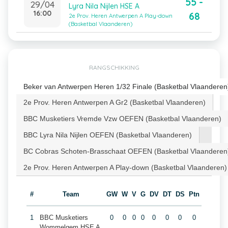
55 -
29/04
Lyra Nila Nijlen HSE A
16:00
68
2e Prov. Heren Antwerpen A Play-down
(Basketbal Vlaanderen)
RANGSCHIKKING
Beker van Antwerpen Heren 1/32 Finale (Basketbal Vlaanderen
2e Prov. Heren Antwerpen A Gr2 (Basketbal Vlaanderen)
BBC Musketiers Vremde Vzw OEFEN (Basketbal Vlaanderen)
BBC Lyra Nila Nijlen OEFEN (Basketbal Vlaanderen)
BC Cobras Schoten-Brasschaat OEFEN (Basketbal Vlaanderen
2e Prov. Heren Antwerpen A Play-down (Basketbal Vlaanderen)
#
Team
GW
W
V
G
DV
DT
DS
Ptn
1
BBC Musketiers
0
0
0
0
0
0
0
0
Wommelgem HSE A