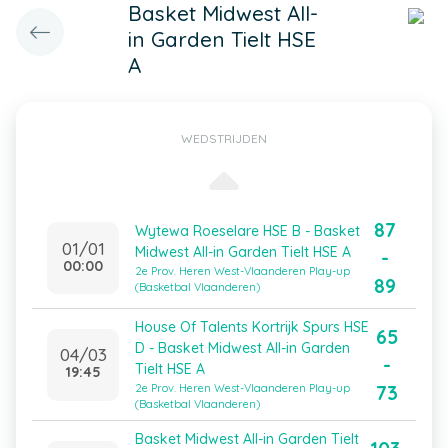
Basket Midwest All-
in Garden Tielt HSE
A
WEDSTRIJDEN
87
Wytewa Roeselare HSE B - Basket
01/01
Midwest All-in Garden Tielt HSE A
-
00:00
2e Prov. Heren West-Vlaanderen Play-up
89
(Basketbal Vlaanderen)
House Of Talents Kortrijk Spurs HSE
65
D - Basket Midwest All-in Garden
04/03
-
Tielt HSE A
19:45
73
2e Prov. Heren West-Vlaanderen Play-up
(Basketbal Vlaanderen)
Basket Midwest All-in Garden Tielt