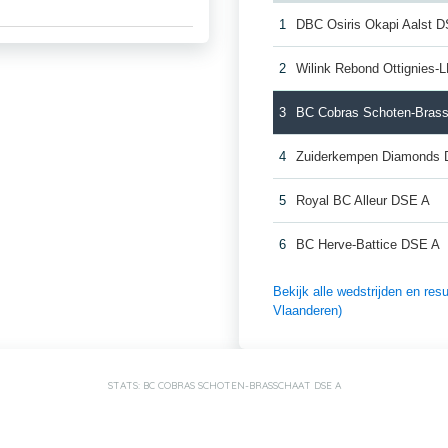
1
DBC Osiris Okapi Aalst 
2
Wilink Rebond Ottignies
3
BC Cobras Schoten-Bras
4
Zuiderkempen Diamonds
5
Royal BC Alleur DSE A
6
BC Herve-Battice DSE A
Bekijk alle wedstrijden en re
Vlaanderen)
STATS: BC COBRAS SCHOTEN-BRASSCHAAT DSE A