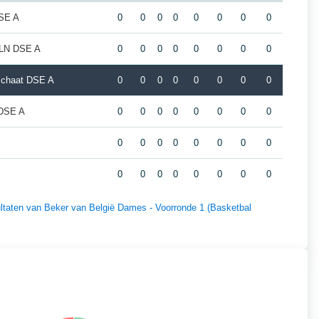
DSE A
0
0
0
0
0
0
0
0
-LLN DSE A
0
0
0
0
0
0
0
0
schaat DSE A
0
0
0
0
0
0
0
0
 DSE A
0
0
0
0
0
0
0
0
0
0
0
0
0
0
0
0
0
0
0
0
0
0
0
0
sultaten van Beker van België Dames - Voorronde 1 (Basketbal