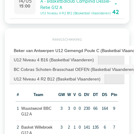
14/05
A - Basketbalclub Campinia Dessel-
-
15:00
Retie G12 A
42
U12 Niveau 4 R2 B12 (Basketbal Vlaanderen)
RANGSCHIKKING
Beker van Antwerpen U12 Gemengd Poule C (Basketbal Vlaan
U12 Niveau 4 B16 (Basketbal Vlaanderen)
BC Cobras Schoten-Brasschaat OEFEN (Basketbal Vlaanderen
U12 Niveau 4 R2 B12 (Basketbal Vlaanderen)
#
Team
GW
W
V
G
DV
DT
DS
Ptn
1
Wuustwezel BBC
3
3
0
0
230
66
164
9
G12 A
2
Basket Willebroek
3
2
1
0
141
135
6
7
G12 A