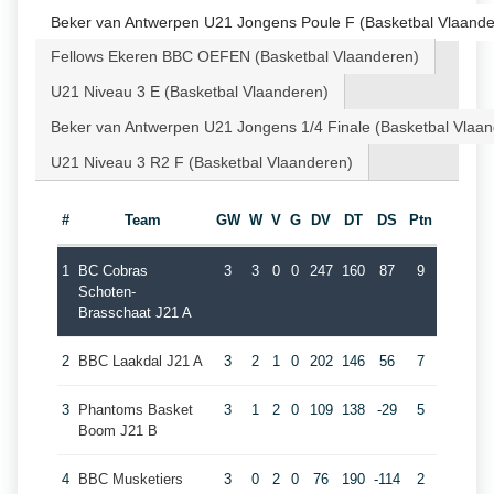
Beker van Antwerpen U21 Jongens Poule F (Basketbal Vlaande
Fellows Ekeren BBC OEFEN (Basketbal Vlaanderen)
U21 Niveau 3 E (Basketbal Vlaanderen)
Beker van Antwerpen U21 Jongens 1/4 Finale (Basketbal Vlaa
U21 Niveau 3 R2 F (Basketbal Vlaanderen)
#
Team
GW
W
V
G
DV
DT
DS
Ptn
1
BC Cobras
3
3
0
0
247
160
87
9
Schoten-
Brasschaat J21 A
2
BBC Laakdal J21 A
3
2
1
0
202
146
56
7
3
Phantoms Basket
3
1
2
0
109
138
-29
5
Boom J21 B
4
BBC Musketiers
3
0
2
0
76
190
-114
2