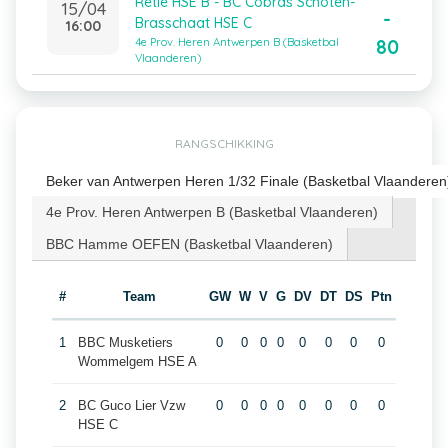
Retie HSE B - BC Cobras Schoten-
15/04
-
Brasschaat HSE C
16:00
80
4e Prov. Heren Antwerpen B (Basketbal
Vlaanderen)
RANGSCHIKKING
Beker van Antwerpen Heren 1/32 Finale (Basketbal Vlaanderen
4e Prov. Heren Antwerpen B (Basketbal Vlaanderen)
BBC Hamme OEFEN (Basketbal Vlaanderen)
#
Team
GW
W
V
G
DV
DT
DS
Ptn
1
BBC Musketiers
0
0
0
0
0
0
0
0
Wommelgem HSE A
2
BC Guco Lier Vzw
0
0
0
0
0
0
0
0
HSE C