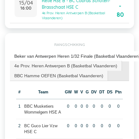
Retie HSE B - BC Cobras Schoten-
15/04
-
Brasschaat HSE C
16:00
80
4e Prov. Heren Antwerpen B (Basketbal
Vlaanderen)
RANGSCHIKKING
Beker van Antwerpen Heren 1/32 Finale (Basketbal Vlaanderen
4e Prov. Heren Antwerpen B (Basketbal Vlaanderen)
BBC Hamme OEFEN (Basketbal Vlaanderen)
#
Team
GW
W
V
G
DV
DT
DS
Ptn
1
BBC Musketiers
0
0
0
0
0
0
0
0
Wommelgem HSE A
2
BC Guco Lier Vzw
0
0
0
0
0
0
0
0
HSE C