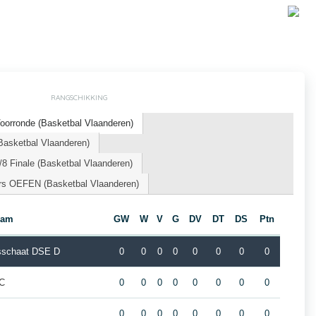
RANGSCHIKKING
orronde (Basketbal Vlaanderen)
Basketbal Vlaanderen)
8 Finale (Basketbal Vlaanderen)
ors OEFEN (Basketbal Vlaanderen)
eam
GW
W
V
G
DV
DT
DS
Ptn
sschaat DSE D
0
0
0
0
0
0
0
0
 C
0
0
0
0
0
0
0
0
0
0
0
0
0
0
0
0