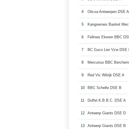
4
Olicsa Antwerpen DSE 
5
Kangoeroes Basket Mec
6
Fellows Ekeren BBC DS
7
BC Guco Lier Vzw DSE
8
Mercurius BBC Berche
9
Red Vic Wilrijk DSE A
10
BBC Schelle DSE B
11
Duffel K.B.B.C. DSE A
12
Antwerp Giants DSE D
13
Antwerp Giants DSE B