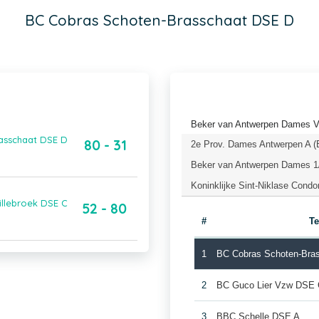
BC Cobras Schoten-Brasschaat DSE D
Beker van Antwerpen Dames Vo
asschaat DSE D
80 - 31
2e Prov. Dames Antwerpen A (
Beker van Antwerpen Dames 1/
Koninklijke Sint-Niklase Cond
llebroek DSE C
52 - 80
#
T
1
BC Cobras Schoten-Bra
2
BC Guco Lier Vzw DSE
3
BBC Schelle DSE A