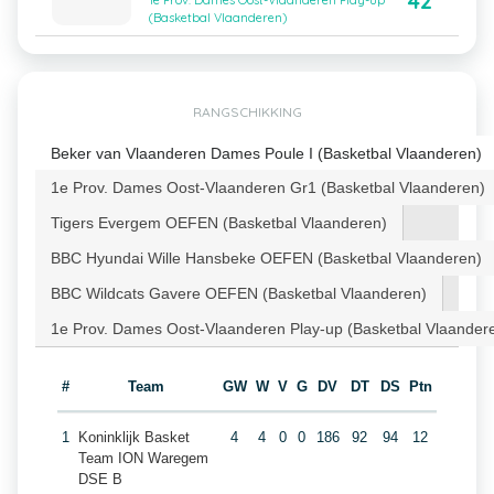
42
1e Prov. Dames Oost-Vlaanderen Play-up
(Basketbal Vlaanderen)
RANGSCHIKKING
Beker van Vlaanderen Dames Poule I (Basketbal Vlaanderen)
1e Prov. Dames Oost-Vlaanderen Gr1 (Basketbal Vlaanderen)
Tigers Evergem OEFEN (Basketbal Vlaanderen)
BBC Hyundai Wille Hansbeke OEFEN (Basketbal Vlaanderen)
BBC Wildcats Gavere OEFEN (Basketbal Vlaanderen)
1e Prov. Dames Oost-Vlaanderen Play-up (Basketbal Vlaander
#
Team
GW
W
V
G
DV
DT
DS
Ptn
1
Koninklijk Basket
4
4
0
0
186
92
94
12
Team ION Waregem
DSE B