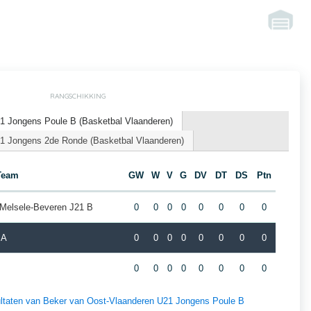
RANGSCHIKKING
1 Jongens Poule B (Basketbal Vlaanderen)
1 Jongens 2de Ronde (Basketbal Vlaanderen)
Team
GW
W
V
G
DV
DT
DS
Ptn
 Melsele-Beveren J21 B
0
0
0
0
0
0
0
0
 A
0
0
0
0
0
0
0
0
0
0
0
0
0
0
0
0
esultaten van Beker van Oost-Vlaanderen U21 Jongens Poule B