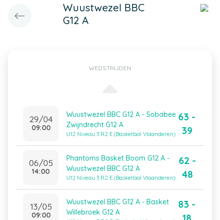
Wuustwezel BBC
G12 A
WEDSTRIJDEN
Wuustwezel BBC G12 A - Sobabee
63 -
29/04
Zwijndrecht G12 A
09:00
39
U12 Niveau 3 R2 E (Basketbal Vlaanderen)
Phantoms Basket Boom G12 A -
62 -
06/05
Wuustwezel BBC G12 A
14:00
48
U12 Niveau 3 R2 E (Basketbal Vlaanderen)
Wuustwezel BBC G12 A - Basket
83 -
13/05
Willebroek G12 A
09:00
18