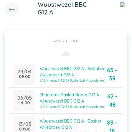
Wuustwezel BBC
G12 A
WEDSTRIJDEN
Wuustwezel BBC G12 A - Sobabee
63 -
29/04
Zwijndrecht G12 A
09:00
39
U12 Niveau 3 R2 E (Basketbal Vlaanderen)
Phantoms Basket Boom G12 A -
62 -
06/05
Wuustwezel BBC G12 A
14:00
48
U12 Niveau 3 R2 E (Basketbal Vlaanderen)
Wuustwezel BBC G12 A - Basket
83 -
13/05
Willebroek G12 A
09:00
18