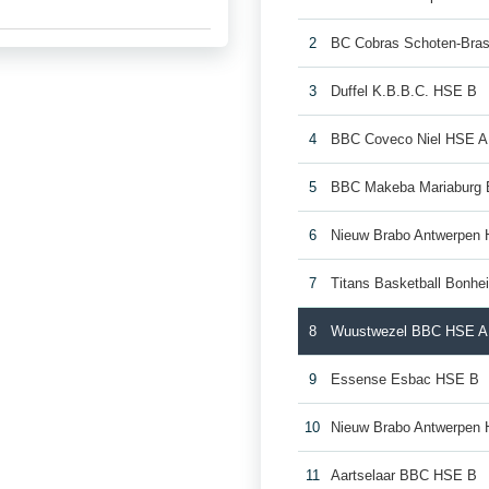
2
BC Cobras Schoten-Bra
3
Duffel K.B.B.C. HSE B
4
BBC Coveco Niel HSE A
5
BBC Makeba Mariaburg 
6
Nieuw Brabo Antwerpen
7
Titans Basketball Bonh
8
Wuustwezel BBC HSE A
9
Essense Esbac HSE B
10
Nieuw Brabo Antwerpen
11
Aartselaar BBC HSE B