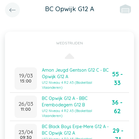
BC Opwijk G12 A
WEDSTRIJDEN
Amon Jeugd Gentson G12 C - BC
55 -
19/03
Opwijk G12 A
15:00
33
U12 Niveau 4 R2 A5 (Basketbal
Vlaanderen)
BC Opwijk G12 A - BBC
36 -
26/03
Erembodegem G12 B
11:00
62
U12 Niveau 4 R2 A5 (Basketbal
Vlaanderen)
BC Black Boys Erpe-Mere G12 A -
29 -
23/04
BC Opwijk G12 A
09:30