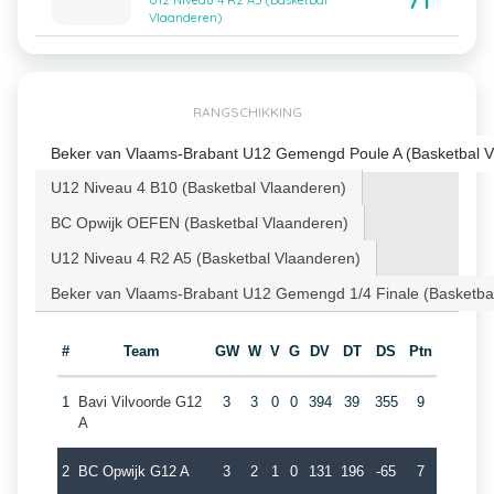
71
U12 Niveau 4 R2 A5 (Basketbal
Vlaanderen)
RANGSCHIKKING
Beker van Vlaams-Brabant U12 Gemengd Poule A (Basketbal V
U12 Niveau 4 B10 (Basketbal Vlaanderen)
BC Opwijk OEFEN (Basketbal Vlaanderen)
U12 Niveau 4 R2 A5 (Basketbal Vlaanderen)
Beker van Vlaams-Brabant U12 Gemengd 1/4 Finale (Basketba
#
Team
GW
W
V
G
DV
DT
DS
Ptn
1
Bavi Vilvoorde G12
3
3
0
0
394
39
355
9
A
2
BC Opwijk G12 A
3
2
1
0
131
196
-65
7