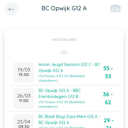
BC Opwijk G12 A
WEDSTRIJDEN
Amon Jeugd Gentson G12 C - BC
55 -
19/03
Opwijk G12 A
15:00
33
U12 Niveau 4 R2 A5 (Basketbal
Vlaanderen)
BC Opwijk G12 A - BBC
36 -
26/03
Erembodegem G12 B
11:00
62
U12 Niveau 4 R2 A5 (Basketbal
Vlaanderen)
BC Black Boys Erpe-Mere G12 A -
29 -
23/04
BC Opwijk G12 A
09:30