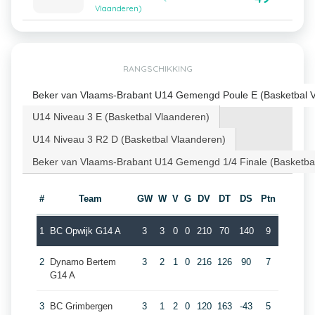
Vlaanderen)
RANGSCHIKKING
Beker van Vlaams-Brabant U14 Gemengd Poule E (Basketbal 
U14 Niveau 3 E (Basketbal Vlaanderen)
U14 Niveau 3 R2 D (Basketbal Vlaanderen)
Beker van Vlaams-Brabant U14 Gemengd 1/4 Finale (Basketba
#
Team
GW
W
V
G
DV
DT
DS
Ptn
1
BC Opwijk G14 A
3
3
0
0
210
70
140
9
2
Dynamo Bertem
3
2
1
0
216
126
90
7
G14 A
3
BC Grimbergen
3
1
2
0
120
163
-43
5