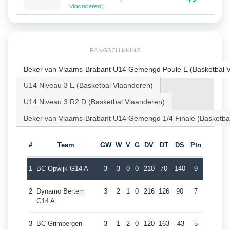
Vlaanderen)
RANGSCHIKKING
Beker van Vlaams-Brabant U14 Gemengd Poule E (Basketbal 
U14 Niveau 3 E (Basketbal Vlaanderen)
U14 Niveau 3 R2 D (Basketbal Vlaanderen)
Beker van Vlaams-Brabant U14 Gemengd 1/4 Finale (Basketba
#
Team
GW
W
V
G
DV
DT
DS
Ptn
1
BC Opwijk G14 A
3
3
0
0
210
70
140
9
2
Dynamo Bertem
3
2
1
0
216
126
90
7
G14 A
3
BC Grimbergen
3
1
2
0
120
163
-43
5