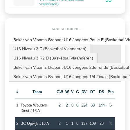
Vlaanderen)
RANGSCHIKKING
Beker van Vlaams-Brabant U16 Jongens Poule E (Basketbal Vl
U16 Niveau 3 F (Basketbal Vlaanderen)
U16 Niveau 3 R2 D (Basketbal Vlaanderen)
Beker van Vlaams-Brabant U16 Jongens 2de ronde (Basketbal
Beker van Vlaams-Brabant U16 Jongens 1/4 Finale (Basketbal
#
Team
GW
W
V
G
DV
DT
DS
Ptn
1
Toyota Wouters
2
2
0
0
224
80
144
6
Diest J16 A
2
BC Opwijk J16 A
2
1
1
0
137
109
28
4