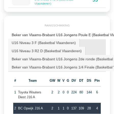
Vlaanderen)
RANGSCHIKKING
Beker van Vlaams-Brabant U16 Jongens Poule E (Basketbal Vl
U16 Niveau 3 F (Basketbal Vlaanderen)
U16 Niveau 3 R2 D (Basketbal Vlaanderen)
Beker van Vlaams-Brabant U16 Jongens 2de ronde (Basketbal
Beker van Vlaams-Brabant U16 Jongens 1/4 Finale (Basketbal
#
Team
GW
W
V
G
DV
DT
DS
Ptn
1
Toyota Wouters
2
2
0
0
224
80
144
6
Diest J16 A
2
BC Opwijk J16 A
2
1
1
0
137
109
28
4