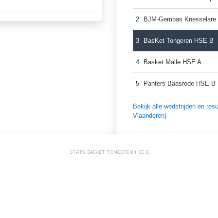
2
BJM-Gembas Knesselare
3
BasKet Tongeren HSE B
4
Basket Malle HSE A
5
Panters Baasrode HSE B
Bekijk alle wedstrijden en re
Vlaanderen)
STATS: BASKET TONGEREN HSE B