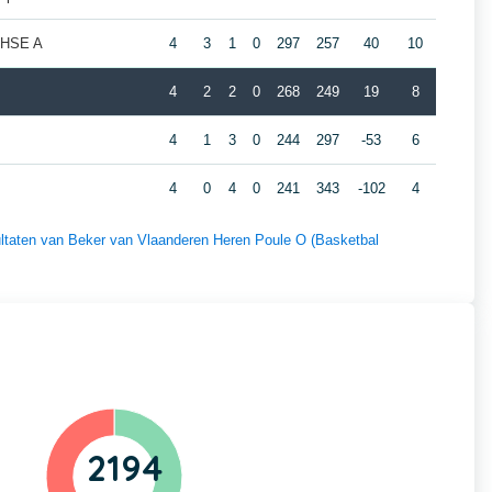
 HSE A
4
3
1
0
297
257
40
10
4
2
2
0
268
249
19
8
4
1
3
0
244
297
-53
6
4
0
4
0
241
343
-102
4
sultaten van Beker van Vlaanderen Heren Poule O (Basketbal
2194