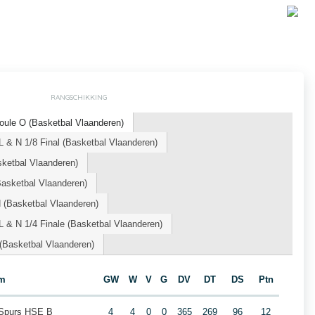
RANGSCHIKKING
oule O (Basketbal Vlaanderen)
 & N 1/8 Final (Basketbal Vlaanderen)
sketbal Vlaanderen)
sketbal Vlaanderen)
(Basketbal Vlaanderen)
 & N 1/4 Finale (Basketbal Vlaanderen)
 (Basketbal Vlaanderen)
m
GW
W
V
G
DV
DT
DS
Ptn
k Spurs HSE B
4
4
0
0
365
269
96
12