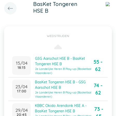
BasKet Tongeren
HSE B
WEDSTRIJDEN
GSG Aarschot HSE B - BasKet
55 -
15/04
Tongeren HSE B
18:15
62
2e Landelijke Heren B Play-up (Basketbal
Vlaanderen)
BasKet Tongeren HSE B - GSG
74 -
23/04
Aarschot HSE B
17:00
62
2e Landelijke Heren B Play-up (Basketbal
Vlaanderen)
KBBC Okido Arendonk HSE A -
73 -
29/04
BasKet Tongeren HSE B
20:45