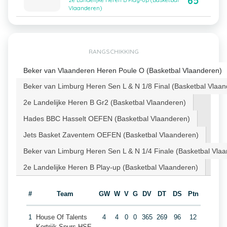
65
2e Landelijke Heren B Play-up (Basketbal
Vlaanderen)
RANGSCHIKKING
Beker van Vlaanderen Heren Poule O (Basketbal Vlaanderen)
Beker van Limburg Heren Sen L & N 1/8 Final (Basketbal Vlaan
2e Landelijke Heren B Gr2 (Basketbal Vlaanderen)
Hades BBC Hasselt OEFEN (Basketbal Vlaanderen)
Jets Basket Zaventem OEFEN (Basketbal Vlaanderen)
Beker van Limburg Heren Sen L & N 1/4 Finale (Basketbal Vla
2e Landelijke Heren B Play-up (Basketbal Vlaanderen)
#
Team
GW
W
V
G
DV
DT
DS
Ptn
1
House Of Talents
4
4
0
0
365
269
96
12
Kortrijk Spurs HSE