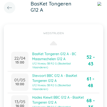
BasKet Tongeren
G12 A
WEDSTRIJDEN
BasKet Tongeren G12 A - BC
52 -
22/04
Maasmechelen G12 A
15:00
43
U12 Niveau 3B R2 G (Basketbal
Vlaanderen)
Stevoort BBC G12 A - BasKet
61 -
01/05
Tongeren G12 A
10:00
48
U12 Niveau 3B R2 G (Basketbal
Vlaanderen)
Hades Kiewit BBC G12 A - BasKet
68 -
13/05
Tongeren G12 A
16:00