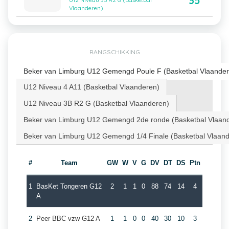
35
U12 Niveau 3B R2 G (Basketbal
Vlaanderen)
RANGSCHIKKING
Beker van Limburg U12 Gemengd Poule F (Basketbal Vlaander
U12 Niveau 4 A11 (Basketbal Vlaanderen)
U12 Niveau 3B R2 G (Basketbal Vlaanderen)
Beker van Limburg U12 Gemengd 2de ronde (Basketbal Vlaan
Beker van Limburg U12 Gemengd 1/4 Finale (Basketbal Vlaan
#
Team
GW
W
V
G
DV
DT
DS
Ptn
1
BasKet Tongeren G12
2
1
1
0
88
74
14
4
A
2
Peer BBC vzw G12 A
1
1
0
0
40
30
10
3