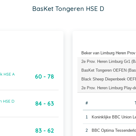
BasKet Tongeren HSE D
Beker van Limburg Heren Prov 
2e Prov. Heren Limburg Gr1 (B
BasKet Tongeren OEFEN (Bask
k HSE A
60 - 78
Black Sheep Diepenbeek OEFE
2e Prov. Heren Limburg Play-d
n HSE D
84 - 63
#
1
Koninklijke BBC Union 
83 - 62
2
BBC Optima Tessenderl