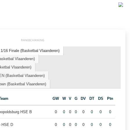
RANGSCHIKKING
1/16 Finale (Basketbal Vlaanderen)
asketbal Vlaanderen)
etbal Vlaanderen)
N (Basketbal Vlaanderen)
own (Basketbal Vlaanderen)
Team
GW
W
V
G
DV
DT
DS
Ptn
Leopoldsburg HSE B
0
0
0
0
0
0
0
0
o HSE D
0
0
0
0
0
0
0
0