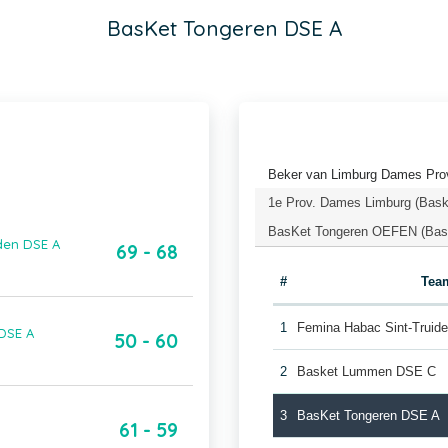
BasKet Tongeren DSE A
Beker van Limburg Dames Prov
1e Prov. Dames Limburg (Bask
BasKet Tongeren OEFEN (Bask
den DSE A
69 - 68
#
Tea
1
Femina Habac Sint-Truid
DSE A
50 - 60
2
Basket Lummen DSE C
3
BasKet Tongeren DSE A
61 - 59