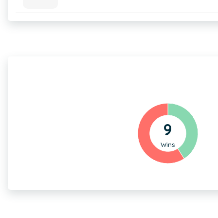
9
Wins