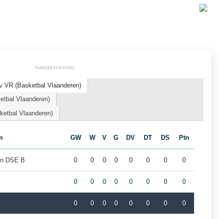
RANGSCHIKKING
 VR (Basketbal Vlaanderen)
etbal Vlaanderen)
etbal Vlaanderen)
m
GW
W
V
G
DV
DT
DS
Ptn
en DSE B
0
0
0
0
0
0
0
0
0
0
0
0
0
0
0
0
0
0
0
0
0
0
0
0