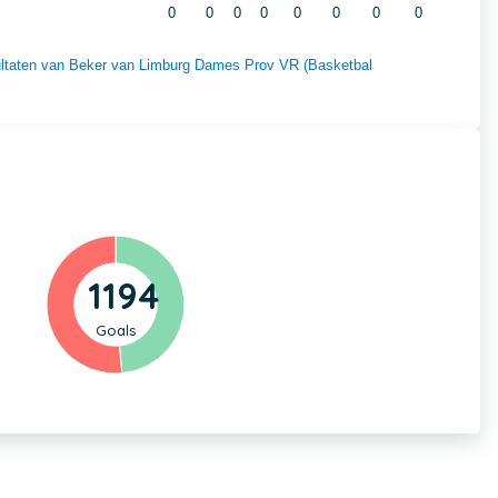
0
0
0
0
0
0
0
0
esultaten van Beker van Limburg Dames Prov VR (Basketbal
1194
Goals