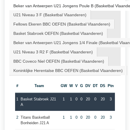
Beker van Antwerpen U21 Jongens Poule B (Basketbal Vlaande
U21 Niveau 3 F (Basketbal Vlaanderen)
Fellows Ekeren BBC OEFEN (Basketbal Vlaanderen)
Basket Stabroek OEFEN (Basketbal Vlaanderen)
Beker van Antwerpen U21 Jongens 1/4 Finale (Basketbal Vlaa
U21 Niveau 3 R2 F (Basketbal Vlaanderen)
BBC Coveco Niel OEFEN (Basketbal Vlaanderen)
Koninklijke Herentalse BBC OEFEN (Basketbal Vlaanderen)
#
Team
GW
W
V
G
DV
DT
DS
Ptn
1
Basket Stabroek J21
1
1
0
0
20
0
20
3
A
2
Titans Basketball
1
1
0
0
20
0
20
3
Bonheiden J21 A