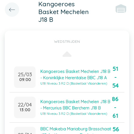
Kangoeroes
Basket Mechelen
J18 B
WEDSTRIJDEN
51
Kangoeroes Basket Mechelen J18 B
25/03
-
- Koninklijke Herentalse BBC J18 A
09:00
U18 Niveau 3 R2 D (Basketbal Vlaanderen)
54
86
Kangoeroes Basket Mechelen J18 B
22/04
-
- Mercurius BBC Berchem J18 B
13:00
U18 Niveau 3 R2 D (Basketbal Vlaanderen)
61
56
BBC Makeba Mariaburg Brasschaat