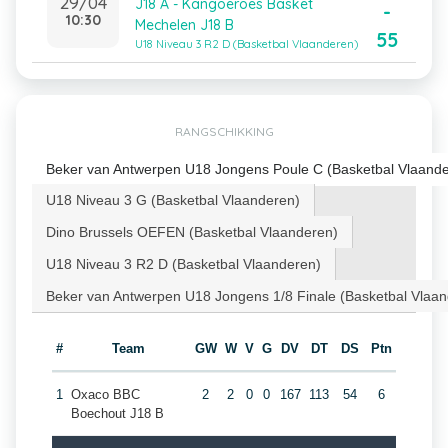
29/04
J18 A - Kangoeroes Basket
-
10:30
Mechelen J18 B
55
U18 Niveau 3 R2 D (Basketbal Vlaanderen)
RANGSCHIKKING
Beker van Antwerpen U18 Jongens Poule C (Basketbal Vlaand
U18 Niveau 3 G (Basketbal Vlaanderen)
Dino Brussels OEFEN (Basketbal Vlaanderen)
U18 Niveau 3 R2 D (Basketbal Vlaanderen)
Beker van Antwerpen U18 Jongens 1/8 Finale (Basketbal Vlaa
#
Team
GW
W
V
G
DV
DT
DS
Ptn
1
Oxaco BBC
2
2
0
0
167
113
54
6
Boechout J18 B