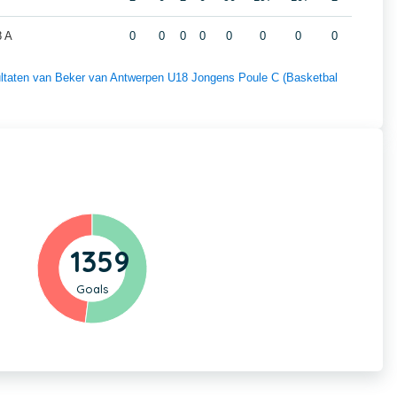
8 A
0
0
0
0
0
0
0
0
esultaten van Beker van Antwerpen U18 Jongens Poule C (Basketbal
1359
Goals