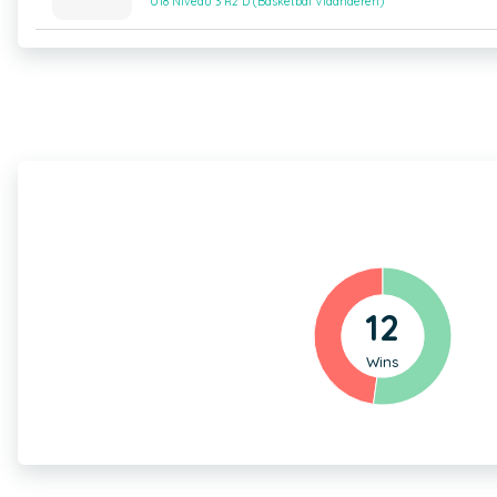
U18 Niveau 3 R2 D (Basketbal Vlaanderen)
12
Wins