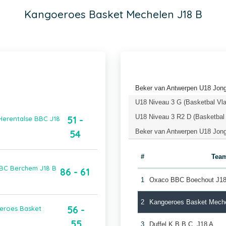
Kangoeroes Basket Mechelen J18 B
Beker van Antwerpen U18 Jong
U18 Niveau 3 G (Basketbal Vl
U18 Niveau 3 R2 D (Basketbal
51 -
Herentalse BBC J18
Beker van Antwerpen U18 Jonge
54
#
Tea
BBC Berchem J18 B
86 - 61
1
Oxaco BBC Boechout J1
2
Kangoeroes Basket Mech
56 -
eroes Basket
55
3
Duffel K.B.B.C. J18 A