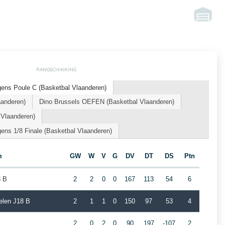
RANGSCHIKKING
ens Poule C (Basketbal Vlaanderen)
aanderen)
Dino Brussels OEFEN (Basketbal Vlaanderen)
 Vlaanderen)
ns 1/8 Finale (Basketbal Vlaanderen)
m
GW
W
V
G
DV
DT
DS
Ptn
8 B
2
2
0
0
167
113
54
6
elen J18 B
2
1
1
0
150
97
53
4
2
0
2
0
90
197
-107
2